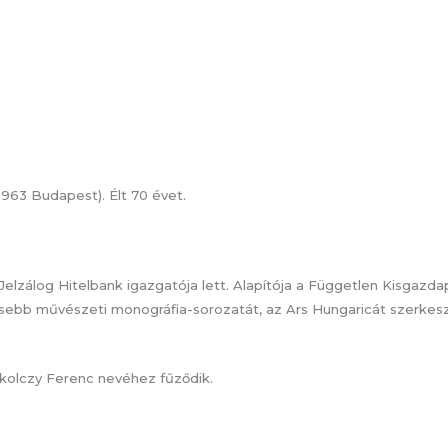
1963 Budapest). Élt 70 évet.
 Jelzálog Hitelbank igazgatója lett. Alapítója a Független Kisgaz
ősebb művészeti monográfia-sorozatát, az Ars Hungaricát szerkes
iskolczy Ferenc nevéhez fűződik.