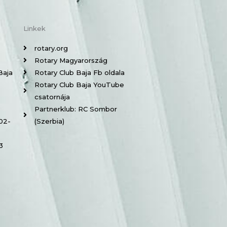
Linkek
rotary.org
Rotary Magyarország
Baja
Rotary Club Baja Fb oldala
Rotary Club Baja YouTube
csatornája
Partnerklub: RC Sombor
-02-
(Szerbia)
3