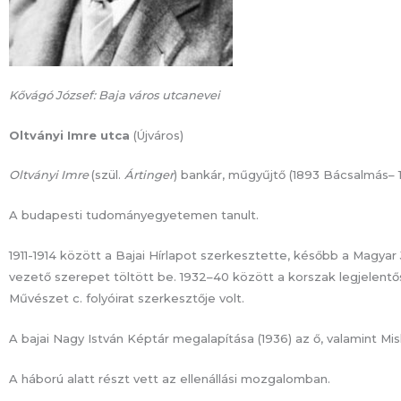
Kővágó József: Baja város utcanevei
Oltványi Imre utca
(Újváros)
Oltványi Imre
(szül.
Ártinger
) bankár, műgyűjtő (1893 Bácsalmás– 
A budapesti tudományegyetemen tanult.
1911-1914 között a Bajai Hírlapot szerkesztette, később a Magyar
vezető szerepet töltött be. 1932–40 között a korszak legjelent
Művészet c. folyóirat szerkesztője volt.
A bajai Nagy István Képtár megalapítása (1936) az ő, valamint M
A háború alatt részt vett az ellenállási mozgalomban.