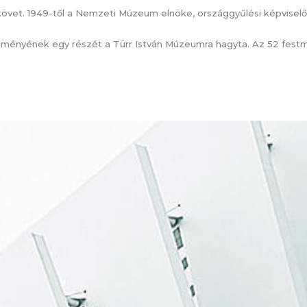
övet. 1949-től a Nemzeti Múzeum elnöke, országgyűlési képviselő
ényének egy részét a Türr István Múzeumra hagyta. Az 52 fest