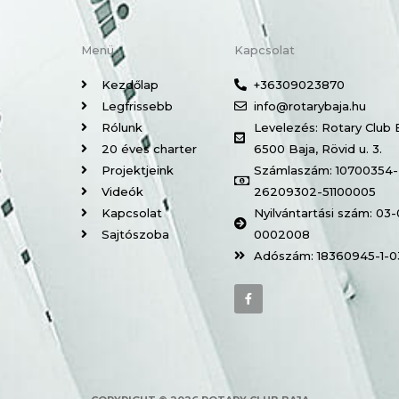
Menü
Kapcsolat
Kezdőlap
+36309023870
Legfrissebb
info@rotarybaja.hu
Rólunk
Levelezés: Rotary Club 
20 éves charter
6500 Baja, Rövid u. 3.
Projektjeink
Számlaszám: 10700354-
Videók
26209302-51100005
Kapcsolat
Nyilvántartási szám: 03
Sajtószoba
0002008
Adószám: 18360945-1-0
F
a
c
e
b
o
o
k
-
f