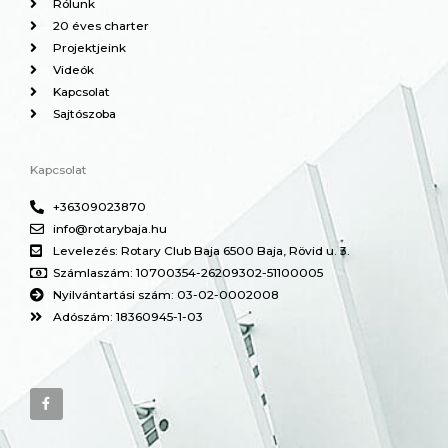
Rólunk
20 éves charter
Projektjeink
Videók
Kapcsolat
Sajtószoba
Kapcsolat
+36309023870
info@rotarybaja.hu
Levelezés: Rotary Club Baja 6500 Baja, Rövid u. 3.
Számlaszám: 10700354-26209302-51100005
Nyilvántartási szám: 03-02-0002008
Adószám: 18360945-1-03
F
a
c
e
b
o
o
k