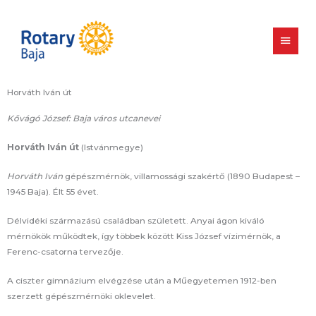
Skip
Main
to
content
Men
Horváth Iván út
Kővágó József: Baja város utcanevei
Horváth Iván út
(Istvánmegye)
Horváth Iván
gépészmérnök, villamossági szakértő (1890 Budapest –
1945 Baja). Élt 55 évet.
Délvidéki származású családban született. Anyai ágon kiváló
mérnökök működtek, így többek között Kiss József vízimérnök, a
Ferenc-csatorna tervezője.
A ciszter gimnázium elvégzése után a Műegyetemen 1912-ben
szerzett gépészmérnöki oklevelet.