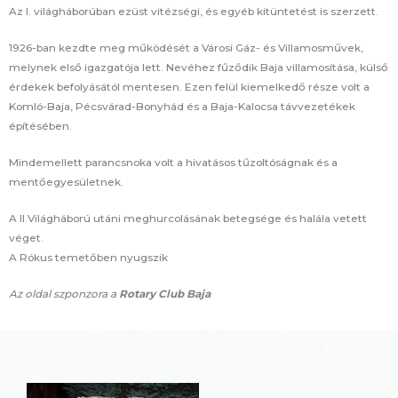
Az I. világháborúban ezüst vitézségi, és egyéb kitüntetést is szerzett.
1926-ban kezdte meg működését a Városi Gáz- és Villamosművek,
melynek első igazgatója lett. Nevéhez fűződik Baja villamosítása, külső
érdekek befolyásától mentesen. Ezen felül kiemelkedő része volt a
Komló-Baja, Pécsvárad-Bonyhád és a Baja-Kalocsa távvezetékek
építésében.
Mindemellett parancsnoka volt a hivatásos tűzoltóságnak és a
mentőegyesületnek.
A II.Világháború utáni meghurcolásának betegsége és halála vetett
véget.
A Rókus temetőben nyugszik
Az oldal szponzora a
Rotary Club Baja